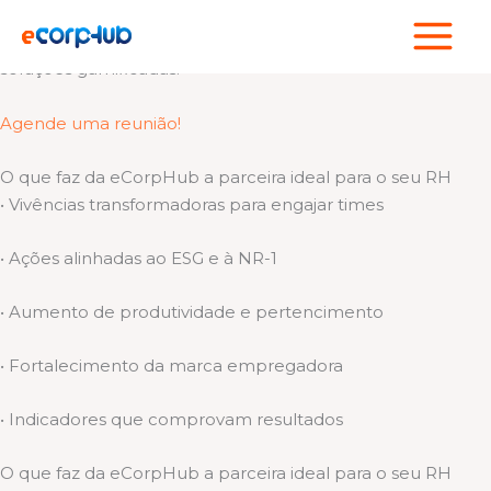
Ir
Cuidamos de quem faz sua empresa acontecer!
para
Somos um hub de experiências esportivas, bem-estar e
o
soluções gamificadas.
conteúdo
Agende uma reunião!
O que faz da eCorpHub a parceira ideal para o seu RH
• Vivências transformadoras para engajar times
• Ações alinhadas ao ESG e à NR-1
• Aumento de produtividade e pertencimento
• Fortalecimento da marca empregadora
• Indicadores que comprovam resultados
O que faz da eCorpHub a parceira ideal para o seu RH