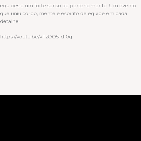
equipes e um forte senso de pertencimento. Um evento
que uniu corpo, mente e espírito de equipe em cada
detalhe.
https://youtu.be/vFzOO5-d-0g