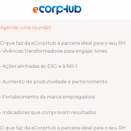
Ir
Cuidamos de quem faz sua empresa acontecer!
para
Somos um hub de experiências esportivas, bem-estar e 
o
conteúdo
Agende uma reunião!
O que faz da eCorpHub a parceira ideal para o seu RH
• Vivências transformadoras para engajar times
• Ações alinhadas ao ESG e à NR-1
• Aumento de produtividade e pertencimento
• Fortalecimento da marca empregadora
• Indicadores que comprovam resultados
O que faz da eCorpHub a parceira ideal para o seu RH