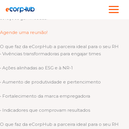
Ir
Cuidamos de quem faz sua empresa acontecer!
para
Somos um hub de experiências esportivas, bem-estar e
o
soluções gamificadas.
conteúdo
Agende uma reunião!
O que faz da eCorpHub a parceira ideal para o seu RH
• Vivências transformadoras para engajar times
• Ações alinhadas ao ESG e à NR-1
• Aumento de produtividade e pertencimento
• Fortalecimento da marca empregadora
• Indicadores que comprovam resultados
O que faz da eCorpHub a parceira ideal para o seu RH