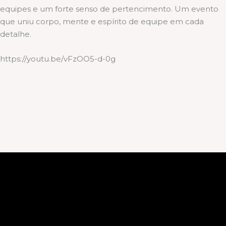
equipes e um forte senso de pertencimento. Um evento
que uniu corpo, mente e espírito de equipe em cada
detalhe.
https://youtu.be/vFzOO5-d-0g