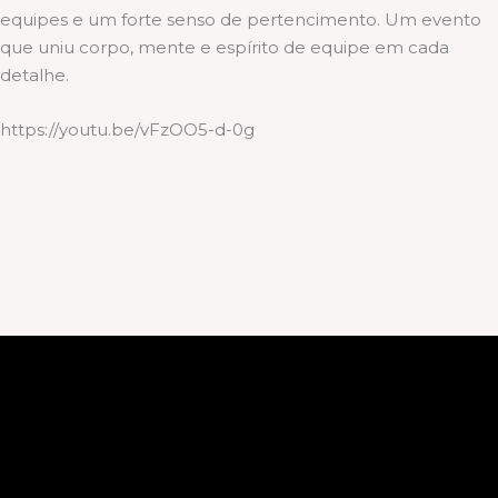
equipes e um forte senso de pertencimento. Um evento
que uniu corpo, mente e espírito de equipe em cada
detalhe.
https://youtu.be/vFzOO5-d-0g