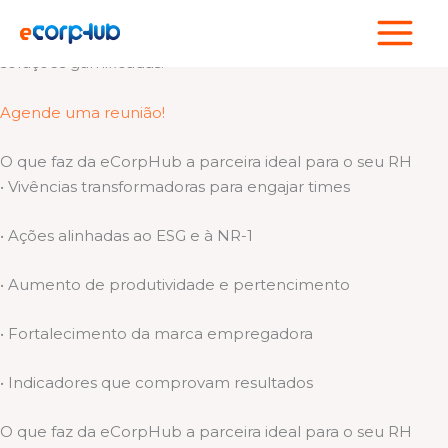
Ir
Cuidamos de quem faz sua empresa acontecer!
para
Somos um hub de experiências esportivas, bem-estar e
o
soluções gamificadas.
conteúdo
Agende uma reunião!
O que faz da eCorpHub a parceira ideal para o seu RH
• Vivências transformadoras para engajar times
• Ações alinhadas ao ESG e à NR-1
• Aumento de produtividade e pertencimento
• Fortalecimento da marca empregadora
• Indicadores que comprovam resultados
O que faz da eCorpHub a parceira ideal para o seu RH