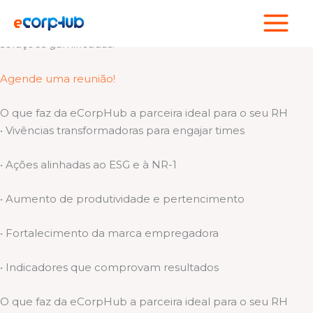
Ir
Cuidamos de quem faz sua empresa acontecer!
para
Somos um hub de experiências esportivas, bem-estar e
o
soluções gamificadas.
conteúdo
Agende uma reunião!
O que faz da eCorpHub a parceira ideal para o seu RH
• Vivências transformadoras para engajar times
• Ações alinhadas ao ESG e à NR-1
• Aumento de produtividade e pertencimento
• Fortalecimento da marca empregadora
• Indicadores que comprovam resultados
O que faz da eCorpHub a parceira ideal para o seu RH