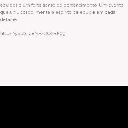
equipes e um forte senso de pertencimento. Um evento
que uniu corpo, mente e espírito de equipe em cada
detalhe.
https://youtu.be/vFzOO5-d-0g