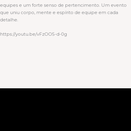
equipes e um forte senso de pertencimento. Um evento
que uniu corpo, mente e espírito de equipe em cada
detalhe.
https://youtu.be/vFzOO5-d-0g