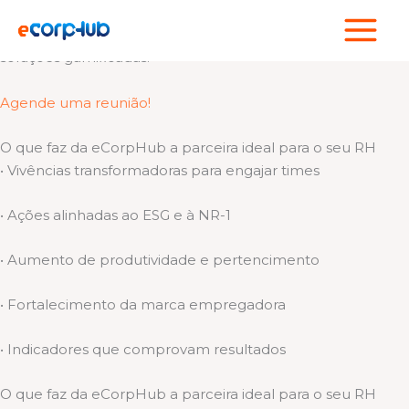
Ir
Cuidamos de quem faz sua empresa acontecer!
para
Somos um hub de experiências esportivas, bem-estar e
o
soluções gamificadas.
conteúdo
Agende uma reunião!
O que faz da eCorpHub a parceira ideal para o seu RH
• Vivências transformadoras para engajar times
• Ações alinhadas ao ESG e à NR-1
• Aumento de produtividade e pertencimento
• Fortalecimento da marca empregadora
• Indicadores que comprovam resultados
O que faz da eCorpHub a parceira ideal para o seu RH