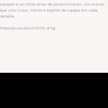
equipes e um forte senso de pertencimento. Um evento
que uniu corpo, mente e espírito de equipe em cada
detalhe.
https://youtu.be/vFzOO5-d-0g