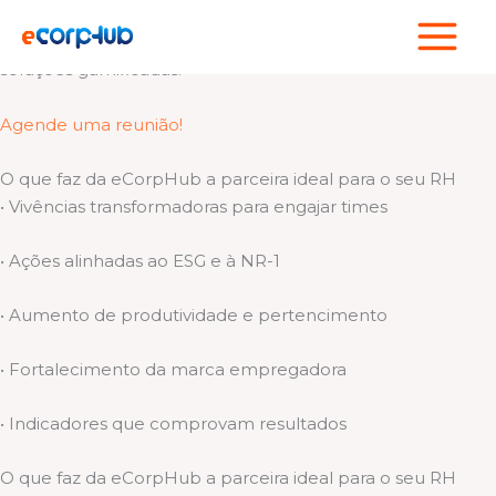
Ir
Cuidamos de quem faz sua empresa acontecer!
para
Somos um hub de experiências esportivas, bem-estar e
o
soluções gamificadas.
conteúdo
Agende uma reunião!
O que faz da eCorpHub a parceira ideal para o seu RH
• Vivências transformadoras para engajar times
• Ações alinhadas ao ESG e à NR-1
• Aumento de produtividade e pertencimento
• Fortalecimento da marca empregadora
• Indicadores que comprovam resultados
O que faz da eCorpHub a parceira ideal para o seu RH