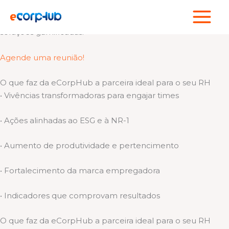
Ir
Cuidamos de quem faz sua empresa acontecer!
para
Somos um hub de experiências esportivas, bem-estar e
o
soluções gamificadas.
conteúdo
Agende uma reunião!
O que faz da eCorpHub a parceira ideal para o seu RH
• Vivências transformadoras para engajar times
• Ações alinhadas ao ESG e à NR-1
• Aumento de produtividade e pertencimento
• Fortalecimento da marca empregadora
• Indicadores que comprovam resultados
O que faz da eCorpHub a parceira ideal para o seu RH