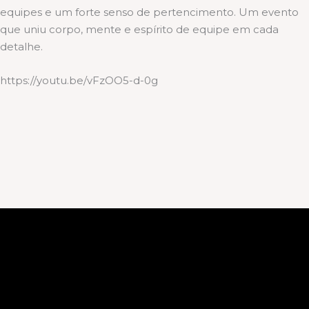
equipes e um forte senso de pertencimento. Um evento
que uniu corpo, mente e espírito de equipe em cada
detalhe.
https://youtu.be/vFzOO5-d-0g