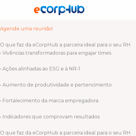
Ir
Cuidamos de quem faz sua empresa acontecer!
para
Somos um hub de experiências esportivas, bem-estar e 
o
conteúdo
Agende uma reunião!
O que faz da eCorpHub a parceira ideal para o seu RH
• Vivências transformadoras para engajar times
• Ações alinhadas ao ESG e à NR-1
• Aumento de produtividade e pertencimento
• Fortalecimento da marca empregadora
• Indicadores que comprovam resultados
O que faz da eCorpHub a parceira ideal para o seu RH