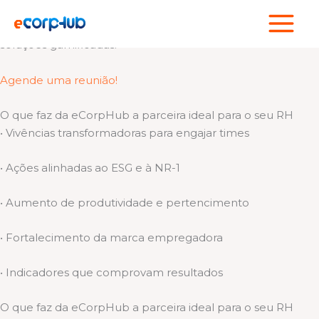
Ir
Cuidamos de quem faz sua empresa acontecer!
para
Somos um hub de experiências esportivas, bem-estar e
o
soluções gamificadas.
conteúdo
Agende uma reunião!
O que faz da eCorpHub a parceira ideal para o seu RH
• Vivências transformadoras para engajar times
• Ações alinhadas ao ESG e à NR-1
• Aumento de produtividade e pertencimento
• Fortalecimento da marca empregadora
• Indicadores que comprovam resultados
O que faz da eCorpHub a parceira ideal para o seu RH