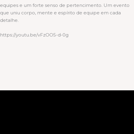
equipes e um forte senso de pertencimento. Um evento
que uniu corpo, mente e espírito de equipe em cada
detalhe.
https://youtu.be/vFzOO5-d-0g