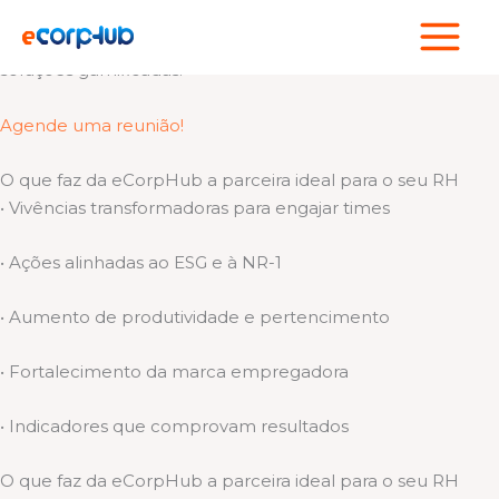
Ir
Cuidamos de quem faz sua empresa acontecer!
para
Somos um hub de experiências esportivas, bem-estar e
o
soluções gamificadas.
conteúdo
Agende uma reunião!
O que faz da eCorpHub a parceira ideal para o seu RH
• Vivências transformadoras para engajar times
• Ações alinhadas ao ESG e à NR-1
• Aumento de produtividade e pertencimento
• Fortalecimento da marca empregadora
• Indicadores que comprovam resultados
O que faz da eCorpHub a parceira ideal para o seu RH