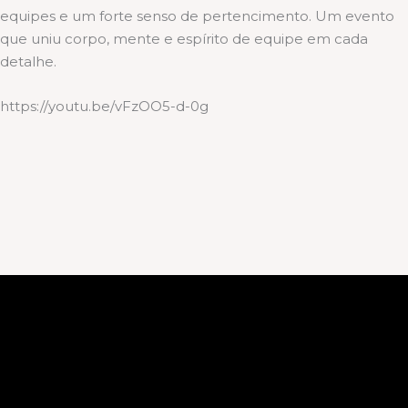
equipes e um forte senso de pertencimento. Um evento
que uniu corpo, mente e espírito de equipe em cada
detalhe.
https://youtu.be/vFzOO5-d-0g