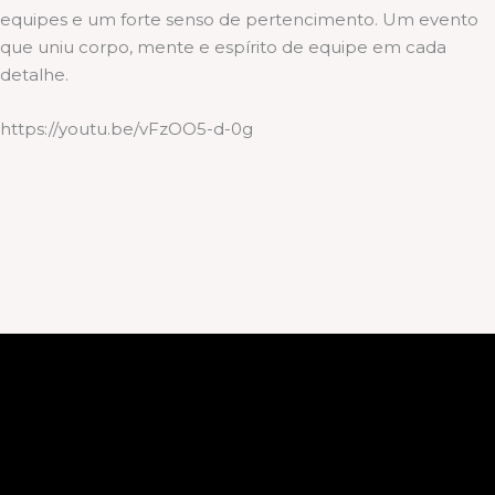
equipes e um forte senso de pertencimento. Um evento
que uniu corpo, mente e espírito de equipe em cada
detalhe.
https://youtu.be/vFzOO5-d-0g