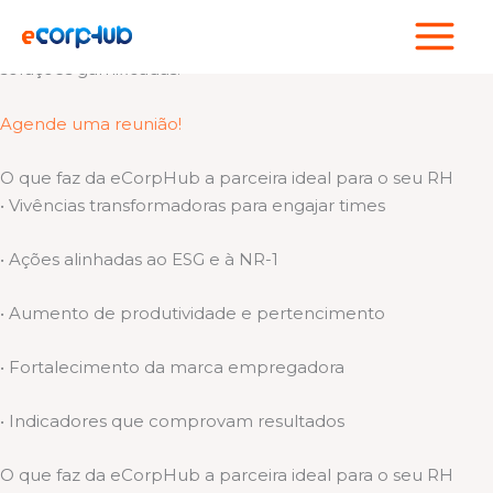
Ir
Cuidamos de quem faz sua empresa acontecer!
para
Somos um hub de experiências esportivas, bem-estar e
o
soluções gamificadas.
conteúdo
Agende uma reunião!
O que faz da eCorpHub a parceira ideal para o seu RH
• Vivências transformadoras para engajar times
• Ações alinhadas ao ESG e à NR-1
• Aumento de produtividade e pertencimento
• Fortalecimento da marca empregadora
• Indicadores que comprovam resultados
O que faz da eCorpHub a parceira ideal para o seu RH