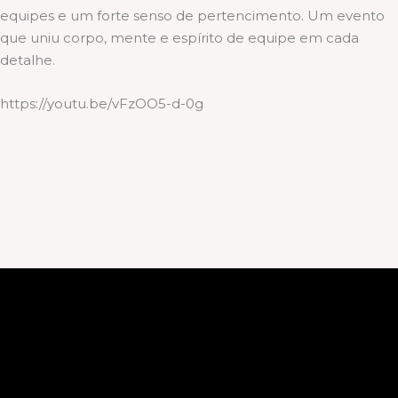
equipes e um forte senso de pertencimento. Um evento
que uniu corpo, mente e espírito de equipe em cada
detalhe.
https://youtu.be/vFzOO5-d-0g