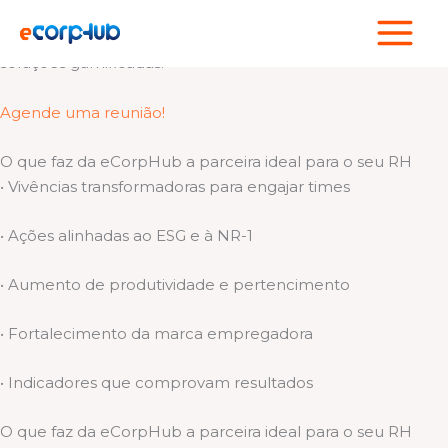
Ir
Cuidamos de quem faz sua empresa acontecer!
para
Somos um hub de experiências esportivas, bem-estar e
o
soluções gamificadas.
conteúdo
Agende uma reunião!
O que faz da eCorpHub a parceira ideal para o seu RH
• Vivências transformadoras para engajar times
• Ações alinhadas ao ESG e à NR-1
• Aumento de produtividade e pertencimento
• Fortalecimento da marca empregadora
• Indicadores que comprovam resultados
O que faz da eCorpHub a parceira ideal para o seu RH