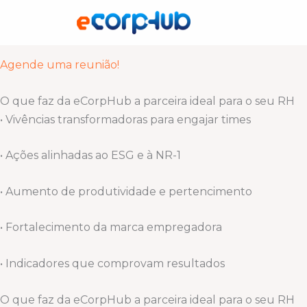
Ir
Cuidamos de quem faz sua empresa acontecer!
para
Somos um hub de experiências esportivas, bem-estar e 
o
conteúdo
Agende uma reunião!
O que faz da eCorpHub a parceira ideal para o seu RH
• Vivências transformadoras para engajar times
• Ações alinhadas ao ESG e à NR-1
• Aumento de produtividade e pertencimento
• Fortalecimento da marca empregadora
• Indicadores que comprovam resultados
O que faz da eCorpHub a parceira ideal para o seu RH