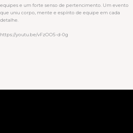
equipes e um forte senso de pertencimento. Um evento
que uniu corpo, mente e espírito de equipe em cada
detalhe.
https://youtu.be/vFzOO5-d-0g