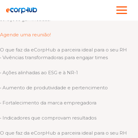
Ir
Cuidamos de quem faz sua empresa acontecer!
para
Somos um hub de experiências esportivas, bem-estar e
o
soluções gamificadas.
conteúdo
Agende uma reunião!
O que faz da eCorpHub a parceira ideal para o seu RH
• Vivências transformadoras para engajar times
• Ações alinhadas ao ESG e à NR-1
• Aumento de produtividade e pertencimento
• Fortalecimento da marca empregadora
• Indicadores que comprovam resultados
O que faz da eCorpHub a parceira ideal para o seu RH