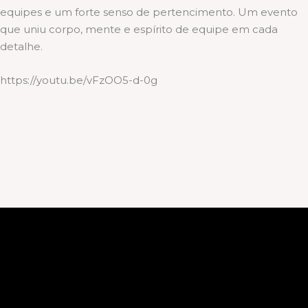
equipes e um forte senso de pertencimento. Um evento
que uniu corpo, mente e espírito de equipe em cada
detalhe.
https://youtu.be/vFzOO5-d-0g