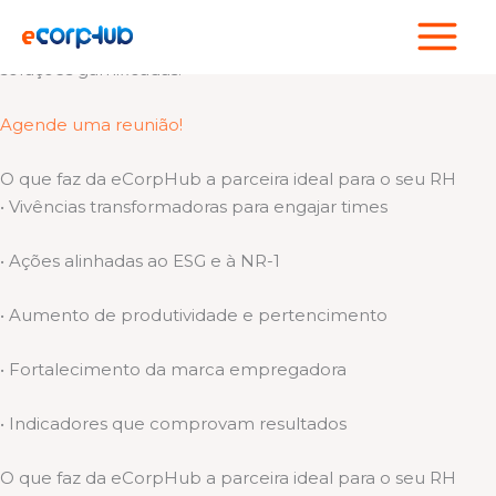
Ir
Cuidamos de quem faz sua empresa acontecer!
para
Somos um hub de experiências esportivas, bem-estar e
o
soluções gamificadas.
conteúdo
Agende uma reunião!
O que faz da eCorpHub a parceira ideal para o seu RH
• Vivências transformadoras para engajar times
• Ações alinhadas ao ESG e à NR-1
• Aumento de produtividade e pertencimento
• Fortalecimento da marca empregadora
• Indicadores que comprovam resultados
O que faz da eCorpHub a parceira ideal para o seu RH